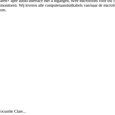
arett
+
4pre
audio
-
interface
met
4
ingangen
,
twee
microfoons
voor
uw
monitoren
.
Wij
leveren
alle
computeraansluitkabels
van
/
naar
de
microf
oom
.
cusrite Clare...