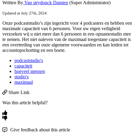
Written By
Van strydonck Damien
(Super Administrator)
Updated at July 27th, 2024
Onze
podcaststudio
’
s
zijn
ingericht
voor
4
podcasters
en
hebben
een
maximale
capaciteit
van
6
personen
.
Voor
uw
eigen
veiligheid
verzoeken
wij
u
niet
meer
dan
6
personen
in
een
opnamestudio
mee
te
nemen
.
Het
niet
naleven
van
de
maximaal
toegestane
capaciteit
is
een
overtreding
van
onze
algemene
voorwaarden
en
kan
leiden
tot
accountopschorting
en
een
boete
.
podcaststudio's
capaciteit
hoeveel mensen
studio's
maximaal
Share Link
Was this article helpful?
Give feedback about this article