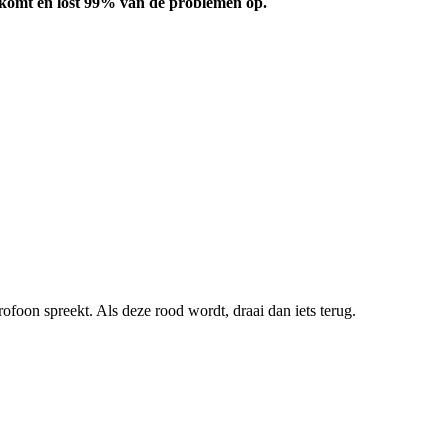
komt
en
lost
99
%
van
de
problemen
op
.
rofoon
spreekt
.
Als
deze
rood
wordt
,
draai
dan
iets
terug
.