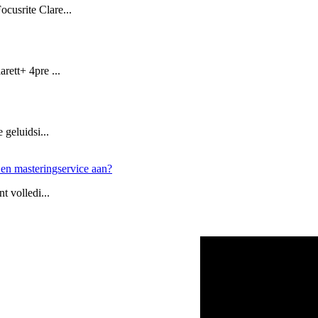
cusrite Clare...
rett+ 4pre ...
 geluidsi...
 en masteringservice aan?
t volledi...