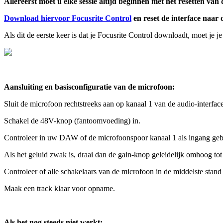
Allereerst
moet
u
elke
sessie
altijd
beginnen
met
het
resetten
van
Download
hiervoor
Focusrite
Control
en
reset
de
interface
naar
Als
dit
de
eerste
keer
is
dat
je
Focusrite
Control
downloadt
,
moet
je
je
Aansluiting
en
basisconfiguratie
van
de
microfoon
:
Sluit
de
microfoon
rechtstreeks
aan
op
kanaal
1
van
de
audio
-
interfac
Schakel
de
48V
-
knop
(
fantoomvoeding
)
in
.
Controleer
in
uw
DAW
of
de
microfoonspoor
kanaal
1
als
ingang
geb
Als
het
geluid
zwak
is
,
draai
dan
de
gain
-
knop
geleidelijk
omhoog
tot
Controleer
of
alle
schakelaars
van
de
microfoon
in
de
middelste
stand
Maak
een
track
klaar
voor
opname
.
Als
het
nog
steeds
niet
werkt
: