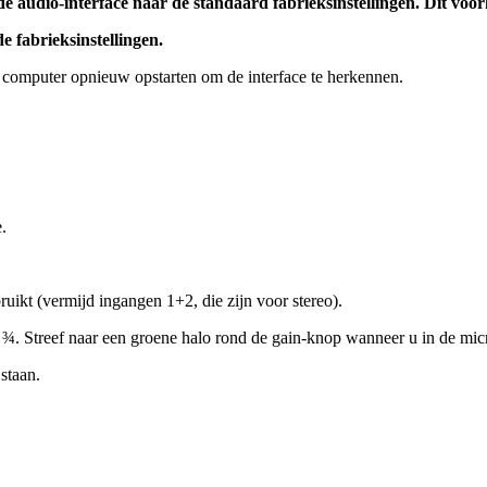
de
audio
-
interface
naar
de
standaard
fabrieksinstellingen
.
Dit
voor
de
fabrieksinstellingen
.
computer
opnieuw
opstarten
om
de
interface
te
herkennen
.
e
.
ruikt
(
vermijd
ingangen
1
+
2
,
die
zijn
voor
stereo
)
.
¾
.
Streef
naar
een
groene
halo
rond
de
gain
-
knop
wanneer
u
in
de
mic
staan
.